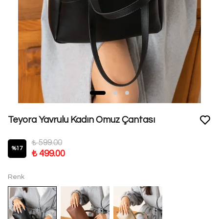
Teyora Yavrulu Kadın Omuz Çantası
₺ 599.00
%
17
₺ 499.00
Renk