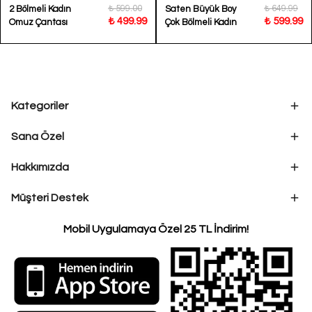
₺ 599.00
₺ 649.99
2 Bölmeli Kadın
Saten Büyük Boy
₺ 499.99
₺ 599.99
Omuz Çantası
Çok Bölmeli Kadın
Blondi
Çantası Foudil
Kategoriler
Sana Özel
Hakkımızda
Müşteri Destek
Mobil Uygulamaya Özel 25 TL İndirim!