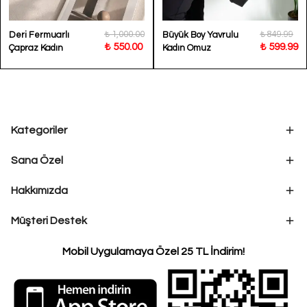
₺ 1,000.00
₺ 849.99
Deri Fermuarlı
Büyük Boy Yavrulu
₺ 550.00
₺ 599.99
Çapraz Kadın
Kadın Omuz
Çantası Moss
Çantası Lisa
Kategoriler
Sana Özel
Hakkımızda
Müşteri Destek
Mobil Uygulamaya Özel 25 TL İndirim!