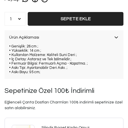
SEPETE EKLE
Ürün Açıklaması
• Genişlik: 26 cm ;
• Yükseklik: 14 cm ;
• Kullanılan Malzeme: Kaliteli Suni Deri ;
• İç Detay: Astarsız ve Tek bölmelidir.;
• Fermuar Bilgisi: Fermuarlı Açma - Kapatma. ;
• Askı Tipi: Ayarlanabilir Deri Askı. ;
• Askı Boyu: 95 cm;
Sepetinize Özel 100₺ İndirimli
Eğlenceli Çanta Dostları Charmları 100₺ indirimli sepetinize özel
satın alabilirsiniz.
Silindir Baget Kadın Omuz