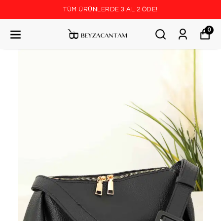
TÜM ÜRÜNLERDE 3 AL 2 ÖDE!
0