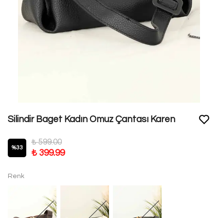
Silindir Baget Kadın Omuz Çantası Karen
₺ 599.00
%
33
₺ 399.99
Renk