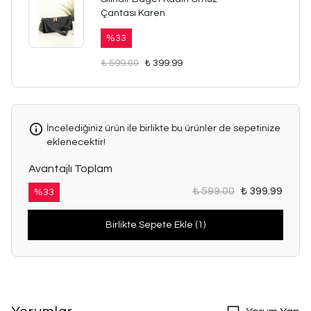
Çantası Karen
%
33
₺ 599.00
₺ 399.99
İncelediğiniz ürün ile birlikte bu ürünler de sepetinize
eklenecektir!
Avantajlı Toplam
₺ 599.00
₺ 399.99
%
33
Birlikte Sepete Ekle (1)