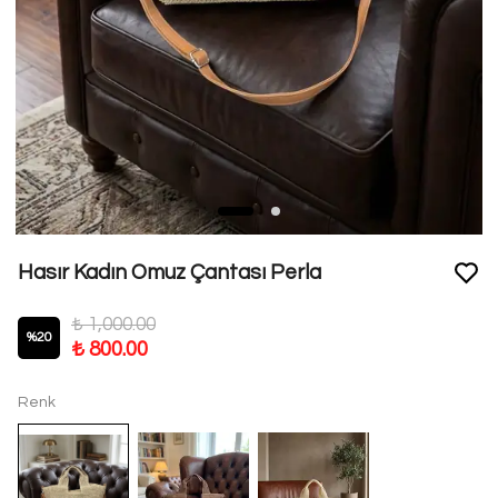
Hasır Kadın Omuz Çantası Perla
₺ 1,000.00
%
20
₺ 800.00
Renk