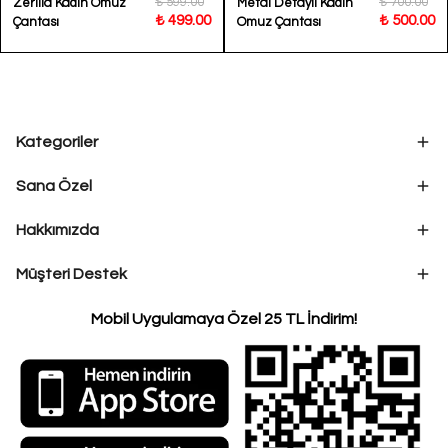
₺ 599.00
₺ 700.00
Zerilla Kadın Omuz
Metal Detaylı Kadın
₺ 499.00
₺ 500.00
Çantası
Omuz Çantası
Kategoriler
Sana Özel
Hakkımızda
Müşteri Destek
Mobil Uygulamaya Özel 25 TL İndirim!