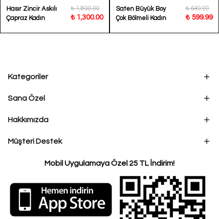
₺ 1,800.00
₺ 649.99
Hasır Zincir Askılı
Saten Büyük Boy
₺ 1,300.00
₺ 599.99
Çapraz Kadın
Çok Bölmeli Kadın
Çantası Alya
Çantası Foudil
Kategoriler
Sana Özel
Hakkımızda
Müşteri Destek
Mobil Uygulamaya Özel 25 TL İndirim!