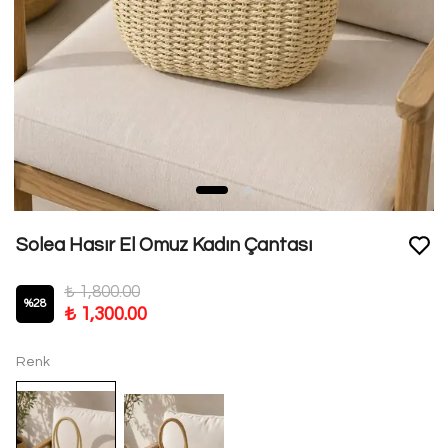
Solea Hasır El Omuz Kadın Çantası
₺ 1,800.00
%
28
₺ 1,300.00
Renk