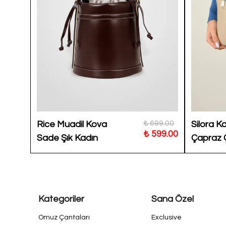
999.99
₺ 699.00
Rice Muadil Kova
Silora Ka
799.00
₺ 599.00
Sade Şık Kadın
Çapraz 
Omuz Çantası BP-
4853O
Kategoriler
Sana Özel
Omuz Çantaları
Exclusive