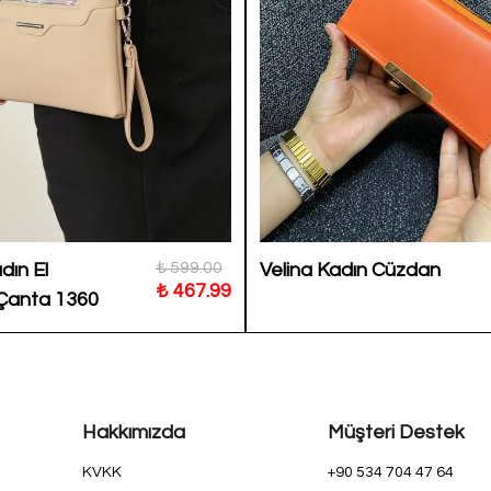
₺ 599.00
dın El
Velina Kadın Cüzdan
₺ 467.99
Çanta 1360
Hakkımızda
Müşteri Destek
KVKK
+90 534 704 47 64