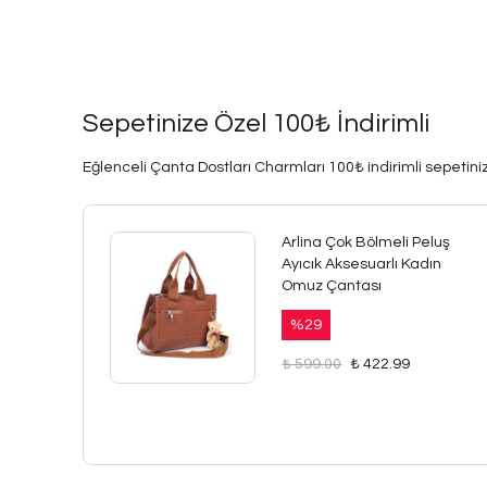
Sepetinize Özel 100₺ İndirimli
Eğlenceli Çanta Dostları Charmları 100₺ indirimli sepetinize
Arlina Çok Bölmeli Peluş
Ayıcık Aksesuarlı Kadın
Omuz Çantası
%
29
₺ 599.00
₺ 422.99