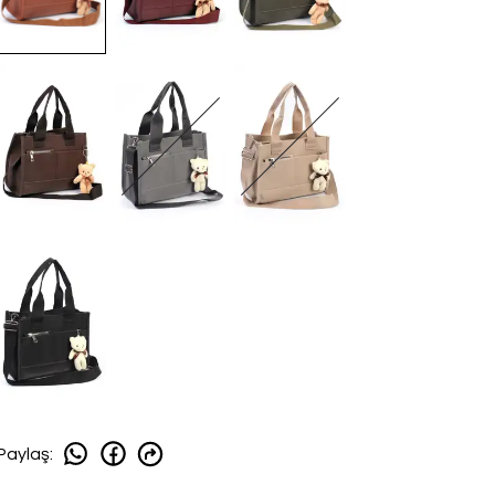
Paylaş
: