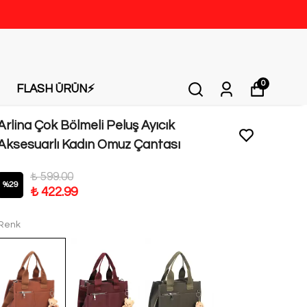
0
FLASH ÜRÜN⚡️
Arlina Çok Bölmeli Peluş Ayıcık
Aksesuarlı Kadın Omuz Çantası
₺ 599.00
%
29
₺ 422.99
Renk