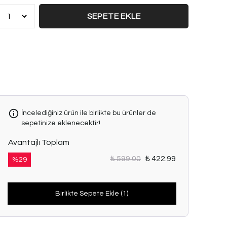
SEPETE EKLE
İncelediğiniz ürün ile birlikte bu ürünler de
sepetinize eklenecektir!
Avantajlı Toplam
₺ 599.00
₺ 422.99
%
29
Birlikte Sepete Ekle (1)