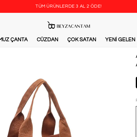
TÜM ÜRÜNLERDE 3 AL 2 ÖDE!
MUZ ÇANTA
CÜZDAN
ÇOK SATAN
YENİ GELEN