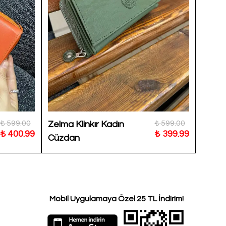
₺ 599.00
₺ 599.00
Zelma Klinkır Kadın
Siyah 
₺ 400.99
₺ 399.99
Cüzdan
Cüzd
Mobil Uygulamaya Özel 25 TL İndirim!