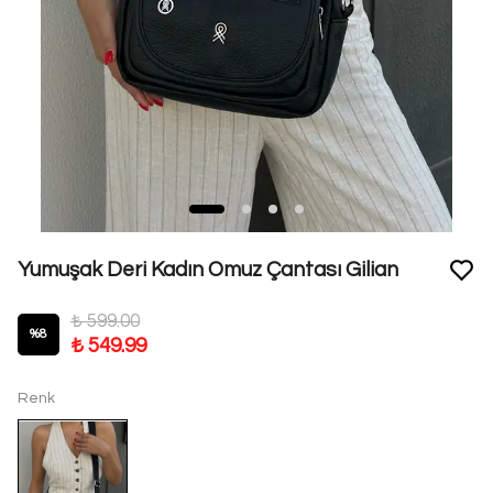
Yumuşak Deri Kadın Omuz Çantası Gilian
₺ 599.00
%
8
₺ 549.99
Renk