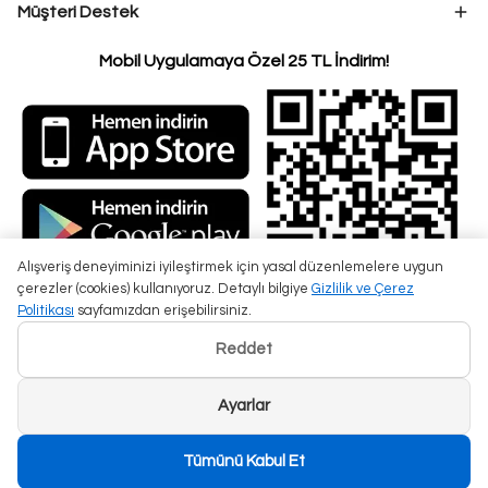
Müşteri Destek
Mobil Uygulamaya Özel 25 TL İndirim!
Alışveriş deneyiminizi iyileştirmek için yasal düzenlemelere uygun
çerezler (cookies) kullanıyoruz. Detaylı bilgiye
Gizlilik ve Çerez
Politikası
sayfamızdan erişebilirsiniz.
Reddet
Ayarlar
Tümünü Kabul Et
Beyza Çantam ©2025 Tüm Hakları Saklıdır