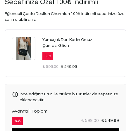
Sepetinize Özel 100₺ İndirimli
Eğlenceli Çanta Dostları Charmları 100₺ indirimli sepetinize özel
satın alabilirsiniz.
Yumuşak Deri Kadın Omuz
Çantası Gilian
%
8
₺ 599.00
₺ 549.99
İncelediğiniz ürün ile birlikte bu ürünler de sepetinize
eklenecektir!
Avantajlı Toplam
₺ 599.00
₺ 549.99
%
8