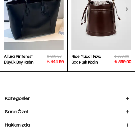
₺ 599.00
₺ 699.00
Allura Pinterest
Rice Muadil Kova
₺ 444.99
₺ 599.00
Büyük Boy Kadın
Sade Şık Kadın
Omuz Kol Çantası
Omuz Çantası BP-
4853O
Kategoriler
Sana Özel
Hakkımızda