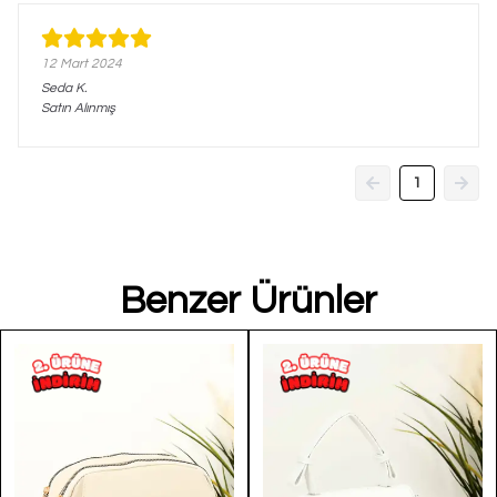
12 Mart 2024
Seda
K.
Satın Alınmış
1
Benzer Ürünler