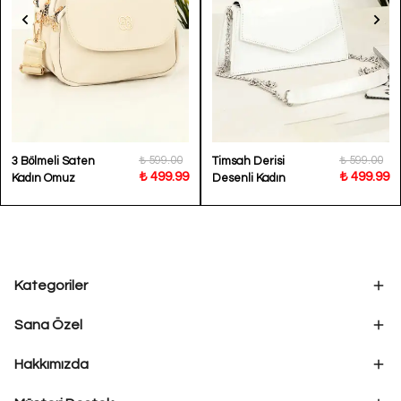
₺ 599.00
₺ 599.00
3 Bölmeli Saten
Timsah Derisi
₺ 499.99
₺ 499.99
Kadın Omuz
Desenli Kadın
Çantası Veronica
Omuz Çantası
Vladimir
Kategoriler
Sana Özel
Hakkımızda