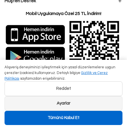
Müşteri Destek
Mobil Uygulamaya Özel 25 TL İndirim!
Alışveriş deneyiminizi iyileştirmek için yasal düzenlemelere uygun
çerezler (cookies) kullanıyoruz. Detaylı bilgiye
Gizlilik ve Çerez
Politikası
sayfamızdan erişebilirsiniz.
Reddet
Ayarlar
Tümünü Kabul Et
Beyza Çantam ©2025 Tüm Hakları Saklıdır