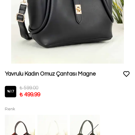
Yavrulu Kadın Omuz Çantası Magne
₺ 599.00
%
17
₺ 499.99
Renk