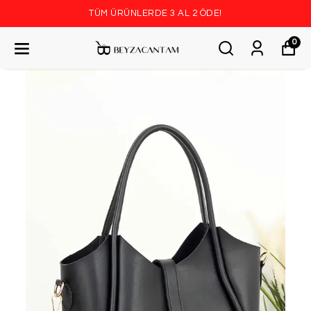
TÜM ÜRÜNLERDE 3 AL 2 ÖDE!
0