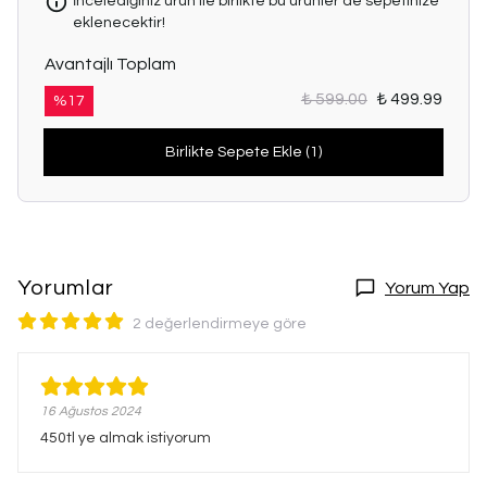
İncelediğiniz ürün ile birlikte bu ürünler de sepetinize
eklenecektir!
Avantajlı Toplam
₺ 599.00
₺ 499.99
%
17
Birlikte Sepete Ekle (1)
Yorumlar
Yorum Yap
2 değerlendirmeye göre
16 Ağustos 2024
450tl ye almak istiyorum