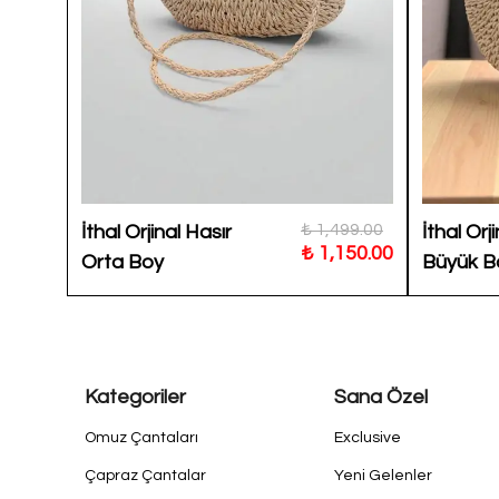
999.00
₺ 1,499.00
İthal Orjinal Hasır
İthal Orj
650.00
₺ 1,150.00
Orta Boy
Büyük B
Kategoriler
Sana Özel
Omuz Çantaları
Exclusive
Çapraz Çantalar
Yeni Gelenler