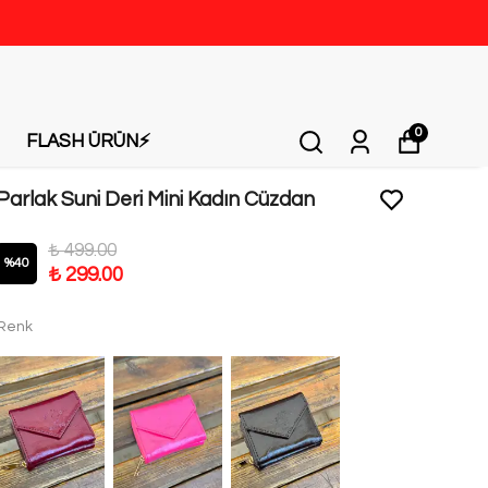
0
FLASH ÜRÜN⚡️
Parlak Suni Deri Mini Kadın Cüzdan
₺ 499.00
%
40
₺ 299.00
Renk