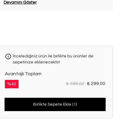
Devamını Göster
İncelediğiniz ürün ile birlikte bu ürünler de
sepetinize eklenecektir!
Avantajlı Toplam
₺ 499.00
₺ 299.00
%
40
Birlikte Sepete Ekle (1)