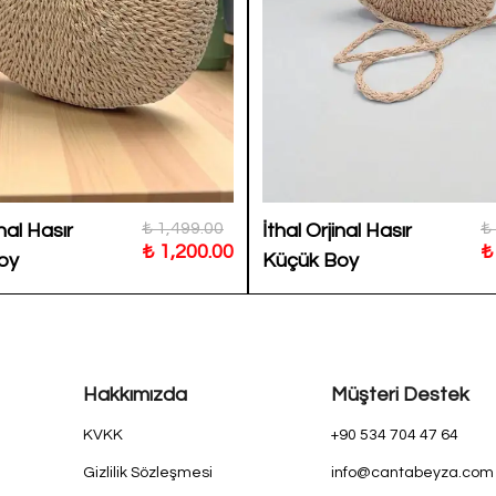
₺ 1,499.00
₺
inal Hasır
İthal Orjinal Hasır
₺ 1,200.00
₺
oy
Küçük Boy
Hakkımızda
Müşteri Destek
KVKK
+90 534 704 47 64
Gizlilik Sözleşmesi
info@cantabeyza.com