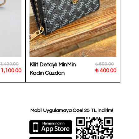
 1,499.00
₺ 599.00
Kilit Detaylı MinMin
Half 
 1,100.00
₺ 400.00
Kadın Cüzdan
Zincir
Çanta
Mobil Uygulamaya Özel 25 TL İndirim!