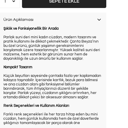
SEPETE EKLE
Ürün Açıklaması
Şıklık ve Fonksiyonellik Bir Arada
Parlak suni deri mini kadın cüzdan, modern tasarımı ve
pratik kullanımı ile dikkat çekmektedir. Çanta Beyza’nın
bu özel ürünü, günlük yaşamın gereksinimlerini
karşılamak üzere tasarlanmıştır. Yüksek kaliteli suni deri
malzeme, hem estetik bir görünüm sunar hem de
dayanıklılığı ile uzun ömürlü bir kullanım sağlar.
Kompakt Tasarım
Küçük boyutları sayesinde çantada fazla yer kaplamadan
kolayca taşınabilir. İçerisinde kartlık, bozuk para bölmesi
ve ana cüzdan alanı gibi fonksiyonel bölümler
barındırarak, tüm ihtiyaçlarınızı düzenli bir şekilde
karşılar. Parlak yüzeyi, cüzdanın şıklığını artırırken, her
ortamda dikkat çekici bir aksesuar olmasını sağlar.
Renk Seçenekleri ve Kullanım Alanları
Farklı renk seçenekleri ile her tarza hitap eden bu mini
cüzdan, hem günlük kullanımda hem de özel davetlerde
şıklığınızı tamamlayacak bir parça olarak öne