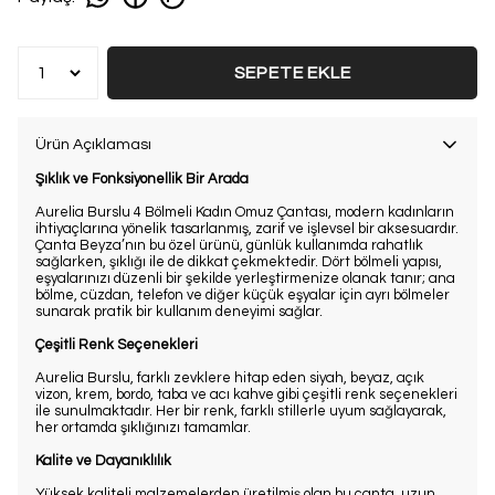
SEPETE EKLE
Ürün Açıklaması
Şıklık ve Fonksiyonellik Bir Arada
Aurelia Burslu 4 Bölmeli Kadın Omuz Çantası, modern kadınların
ihtiyaçlarına yönelik tasarlanmış, zarif ve işlevsel bir aksesuardır.
Çanta Beyza’nın bu özel ürünü, günlük kullanımda rahatlık
sağlarken, şıklığı ile de dikkat çekmektedir. Dört bölmeli yapısı,
eşyalarınızı düzenli bir şekilde yerleştirmenize olanak tanır; ana
bölme, cüzdan, telefon ve diğer küçük eşyalar için ayrı bölmeler
sunarak pratik bir kullanım deneyimi sağlar.
Çeşitli Renk Seçenekleri
Aurelia Burslu, farklı zevklere hitap eden siyah, beyaz, açık
vizon, krem, bordo, taba ve acı kahve gibi çeşitli renk seçenekleri
ile sunulmaktadır. Her bir renk, farklı stillerle uyum sağlayarak,
her ortamda şıklığınızı tamamlar.
Kalite ve Dayanıklılık
Yüksek kaliteli malzemelerden üretilmiş olan bu çanta, uzun