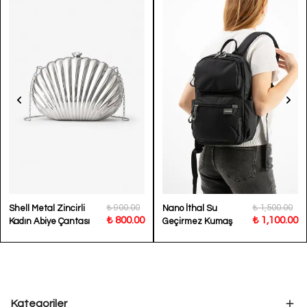
₺ 900.00
₺ 1,500.00
Shell Metal Zincirli
Nano İthal Su
₺ 800.00
₺ 1,100.00
Kadın Abiye Çantası
Geçirmez Kumaş
Kadın Sırt Çantası
Lavin
Kategoriler