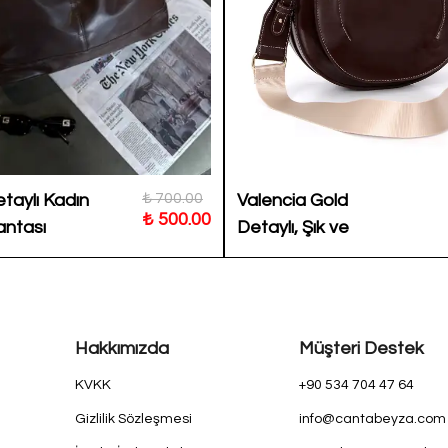
₺ 700.00
taylı Kadın
Valencia Gold
₺ 500.00
ntası
Detaylı, Şık ve
Konforlu Kadın
Omuz ve Çapraz
Çanta
Hakkımızda
Müşteri Destek
KVKK
+90 534 704 47 64
Gizlilik Sözleşmesi
info@cantabeyza.com