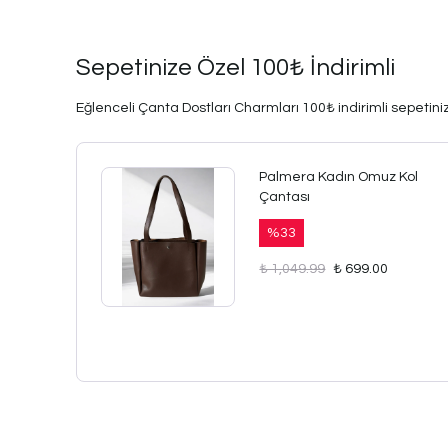
Sepetinize Özel 100₺ İndirimli
Eğlenceli Çanta Dostları Charmları 100₺ indirimli sepetinize
Palmera Kadın Omuz Kol
Çantası
%
33
₺ 1,049.99
₺ 699.00