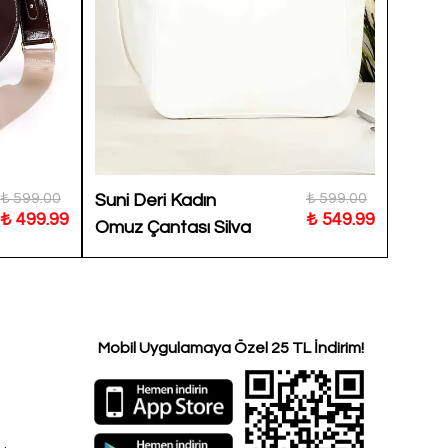
₺ 599.00
₺ 599.00
Suni Deri Kadın
Rice 
₺ 499.99
₺ 549.99
Omuz Çantası Silva
Sade 
Omuz 
4853
Mobil Uygulamaya Özel 25 TL İndirim!