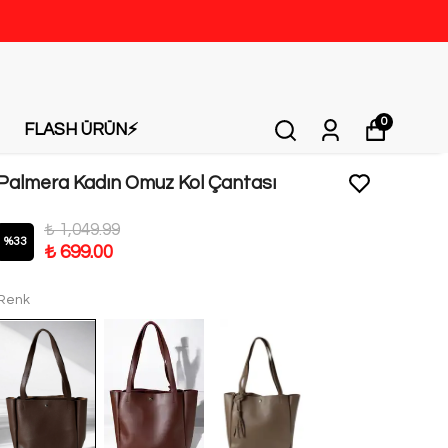
0
FLASH ÜRÜN⚡️
Palmera Kadın Omuz Kol Çantası
₺ 1,049.99
%
33
₺ 699.00
Renk