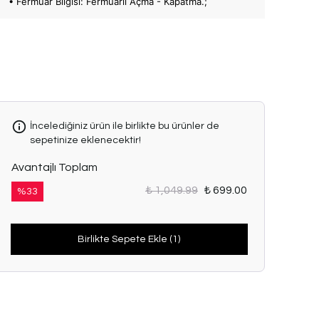
• Fermuar Bilgisi: Fermuarlı Açma - Kapatma.;
İncelediğiniz ürün ile birlikte bu ürünler de
sepetinize eklenecektir!
Avantajlı Toplam
₺ 1,049.99
₺ 699.00
%
33
Birlikte Sepete Ekle (1)