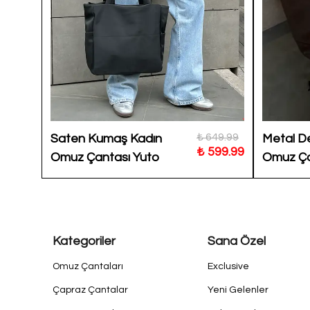
599.00
₺ 649.99
Saten Kumaş Kadın
Metal De
499.99
₺ 599.99
Omuz Çantası Yuto
Omuz Ça
Kategoriler
Sana Özel
Omuz Çantaları
Exclusive
Çapraz Çantalar
Yeni Gelenler