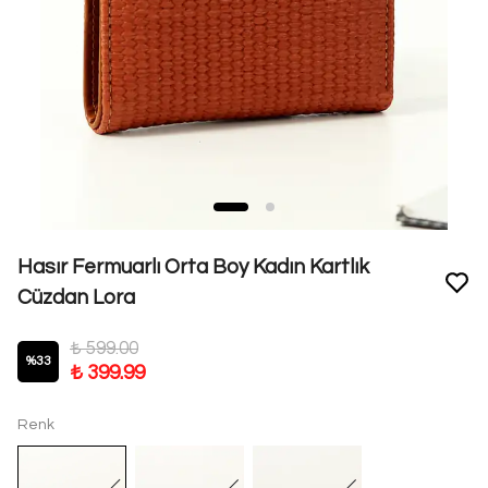
Hasır Fermuarlı Orta Boy Kadın Kartlık
Cüzdan Lora
₺ 599.00
%
33
₺ 399.99
Renk