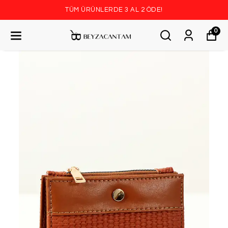
TÜM ÜRÜNLERDE 3 AL 2 ÖDE!
0