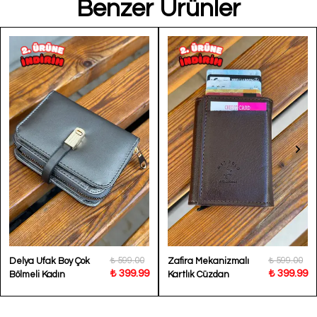
Benzer Ürünler
₺ 599.00
₺ 599.00
Delya Ufak Boy Çok
Zafira Mekanizmalı
₺ 399.99
₺ 399.99
Bölmeli Kadın
Kartlık Cüzdan
Cüzdan