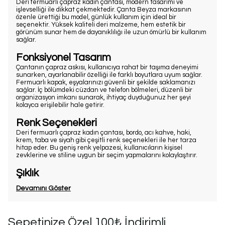
Deri fermuarlı çapraz kadın çantası, modern tasarımı ve
işlevselliği ile dikkat çekmektedir. Çanta Beyza markasının
özenle ürettiği bu model, günlük kullanım için ideal bir
seçenektir. Yüksek kaliteli deri malzeme, hem estetik bir
görünüm sunar hem de dayanıklılığı ile uzun ömürlü bir kullanım
sağlar.
Fonksiyonel Tasarım
Çantanın çapraz askısı, kullanıcıya rahat bir taşıma deneyimi
sunarken, ayarlanabilir özelliği ile farklı boyutlara uyum sağlar.
Fermuarlı kapak, eşyalarınızı güvenli bir şekilde saklamanızı
sağlar. İç bölümdeki cüzdan ve telefon bölmeleri, düzenli bir
organizasyon imkanı sunarak, ihtiyaç duyduğunuz her şeyi
kolayca erişilebilir hale getirir.
Renk Seçenekleri
Deri fermuarlı çapraz kadın çantası, bordo, acı kahve, haki,
krem, taba ve siyah gibi çeşitli renk seçenekleri ile her tarza
hitap eder. Bu geniş renk yelpazesi, kullanıcıların kişisel
zevklerine ve stiline uygun bir seçim yapmalarını kolaylaştırır.
Şıklık
Devamını Göster
Sepetinize Özel 100₺ İndirimli