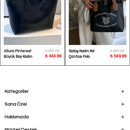
₺ 599.00
₺ 599.00
Allura Pinterest
Salaş Kadın Kol
₺ 444.99
₺ 549.99
Büyük Boy Kadın
Çantası Polo
Omuz Kol Çantası
Kategoriler
Sana Özel
Hakkımızda
Müşteri Destek