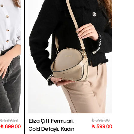
₺ 999.99
₺ 699.00
Eliza Çift Fermuarlı,
Astor
₺ 699.00
₺ 599.00
Gold Detaylı, Kadın
Tokal