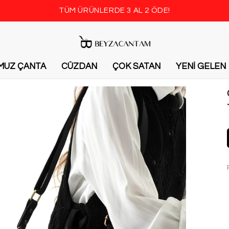
TÜM ÜRÜNLERDE 3 AL 2 ÖDE!
MUZ ÇANTA
CÜZDAN
ÇOK SATAN
YENİ GELEN