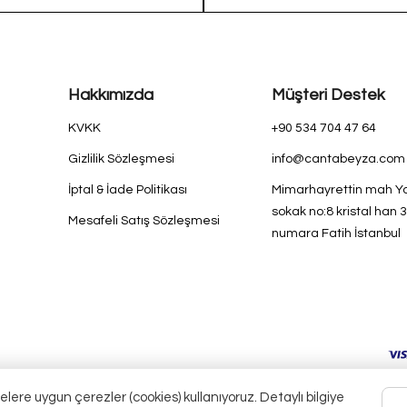
El Çantası
Kadın El ve Omuz
Çantası 1425
Hakkımızda
Müşteri Destek
KVKK
+90 534 704 47 64
Gizlilik Sözleşmesi
info@cantabeyza.com
İptal & İade Politikası
Mimarhayrettin mah 
sokak no:8 kristal han 
Mesafeli Satış Sözleşmesi
numara Fatih İstanbul
elere uygun çerezler (cookies) kullanıyoruz. Detaylı bilgiye