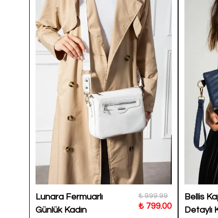
699.00
₺ 999.99
Lunara Fermuarlı
Bellis K
599.00
₺ 799.00
Günlük Kadın
Detaylı K