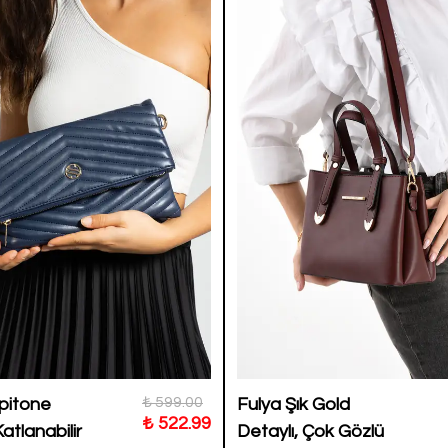
₺ 599.00
apitone
Fulya Şık Gold
₺ 522.99
atlanabilir
Detaylı, Çok Gözlü