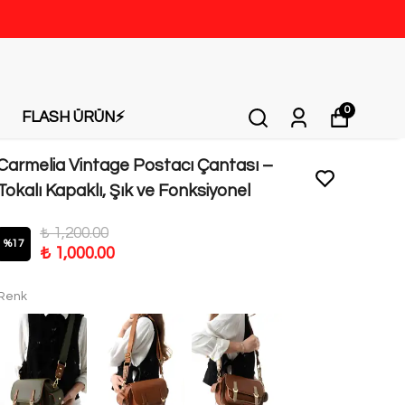
0
FLASH ÜRÜN⚡️
Carmelia Vintage Postacı Çantası –
Tokalı Kapaklı, Şık ve Fonksiyonel
₺ 1,200.00
%
17
₺ 1,000.00
Renk