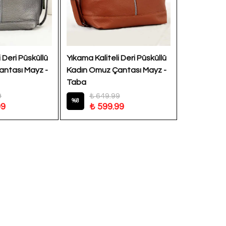
 Deri Püsküllü
Yıkama Kaliteli Deri Püsküllü
ntası Mayz -
Kadın Omuz Çantası Mayz -
Taba
9
₺ 649.99
%
8
99
₺ 599.99