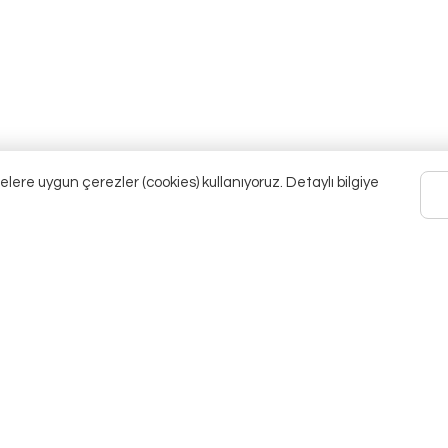
elere uygun çerezler (cookies) kullanıyoruz. Detaylı bilgiye
Hakkımızda
Müşteri Destek
KVKK
+90 534 704 47 64
Gizlilik Sözleşmesi
info@cantabeyza.com
İptal & İade Politikası
Mimarhayrettin mah 