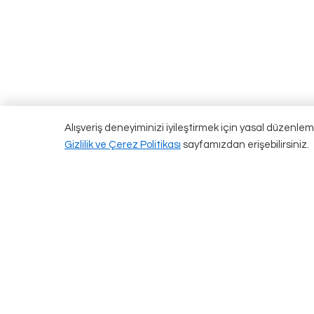
Alışveriş deneyiminizi iyileştirmek için yasal düzenlem
Gizlilik ve Çerez Politikası
sayfamızdan erişebilirsiniz.
Kategoriler
Sana Özel
Omuz Çantaları
Exclusive
Çapraz Çantalar
Yeni Gelenler
Baget Çantalar
Çok Satanlar