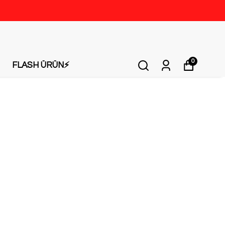
 AL 2 ÖDE!
0
FLASH ÜRÜN⚡️