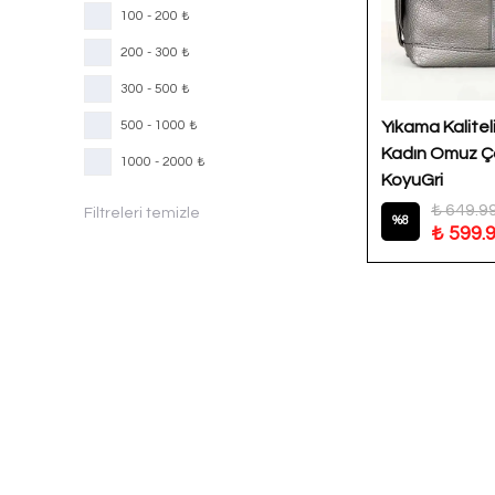
100 - 200 ₺
200 - 300 ₺
300 - 500 ₺
500 - 1000 ₺
Yıkama Kaliteli
Kadın Omuz Ça
1000 - 2000 ₺
KoyuGri
₺ 649.9
Filtreleri temizle
%
8
₺ 599.