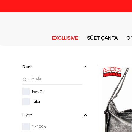
EXCLUSIVE
SÜET ÇANTA
O
Renk
KoyuGri
Taba
Fiyat
1 - 100 ₺