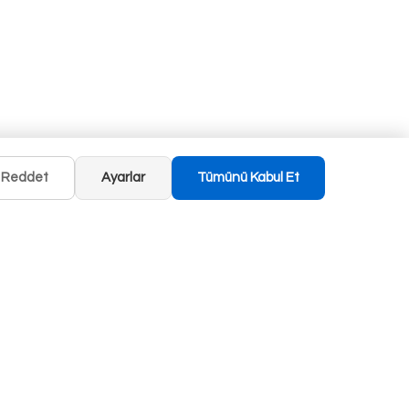
Reddet
Ayarlar
Tümünü Kabul Et
Mobil Uygulamaya Özel 25 TL İndirim!
Yahyapaşa