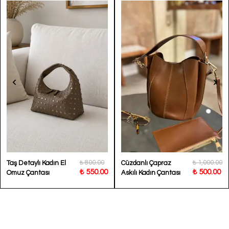
₺ 800.00
₺ 1,000.00
Taş Detaylı Kadın El
Cüzdanlı Çapraz
₺ 550.00
₺ 500.00
Omuz Çantası
Askılı Kadın Çantası
Lenora