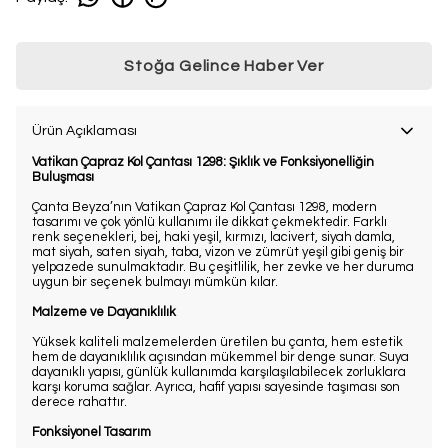
Stoğa Gelince Haber Ver
Ürün Açıklaması
Vatikan Çapraz Kol Çantası 1298: Şıklık ve Fonksiyonelliğin
Buluşması
Çanta Beyza’nın Vatikan Çapraz Kol Çantası 1298, modern
tasarımı ve çok yönlü kullanımı ile dikkat çekmektedir. Farklı
renk seçenekleri, bej, haki yeşil, kırmızı, lacivert, siyah damla,
mat siyah, saten siyah, taba, vizon ve zümrüt yeşil gibi geniş bir
yelpazede sunulmaktadır. Bu çeşitlilik, her zevke ve her duruma
uygun bir seçenek bulmayı mümkün kılar.
Malzeme ve Dayanıklılık
Yüksek kaliteli malzemelerden üretilen bu çanta, hem estetik
hem de dayanıklılık açısından mükemmel bir denge sunar. Suya
dayanıklı yapısı, günlük kullanımda karşılaşılabilecek zorluklara
karşı koruma sağlar. Ayrıca, hafif yapısı sayesinde taşıması son
derece rahattır.
Fonksiyonel Tasarım