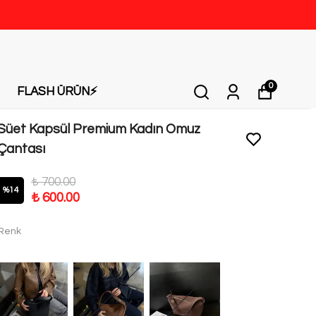
0
FLASH ÜRÜN⚡️
Süet Kapsül Premium Kadın Omuz
Çantası
₺ 700.00
%
14
₺ 600.00
Renk