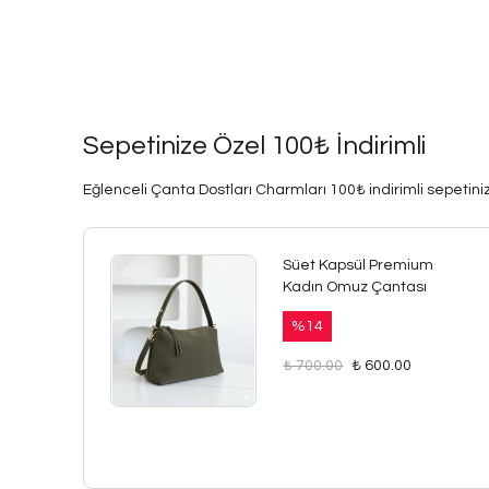
Sepetinize Özel 100₺ İndirimli
Eğlenceli Çanta Dostları Charmları 100₺ indirimli sepetinize
Süet Kapsül Premium
Kadın Omuz Çantası
%
14
₺ 700.00
₺ 600.00