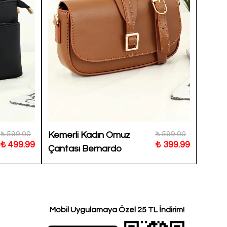
₺ 599.00
₺ 599.00
Kemerli Kadın Omuz
Tote
₺ 499.99
₺ 399.99
Çantası Bernardo
Kadın
Benja
Mobil Uygulamaya Özel 25 TL İndirim!