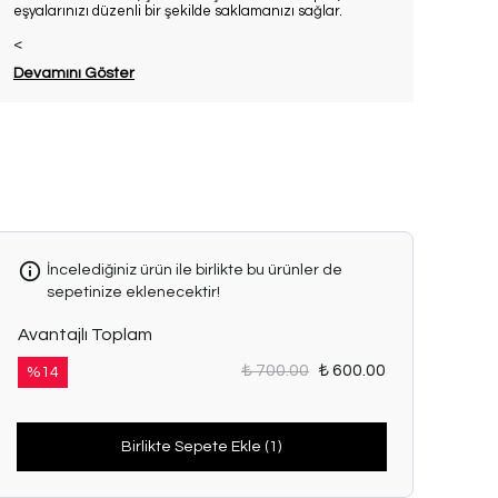
eşyalarınızı düzenli bir şekilde saklamanızı sağlar.
<
Devamını Göster
İncelediğiniz ürün ile birlikte bu ürünler de
sepetinize eklenecektir!
Avantajlı Toplam
₺ 700.00
₺ 600.00
%
14
Birlikte Sepete Ekle (1)