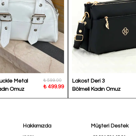
₺ 599.00
uckle Metal
Lakost Deri 3
₺ 499.99
Kadın Omuz
Bölmeli Kadın Omuz
BP-4864O
Çantası Hub
Hakkımızda
Müşteri Destek