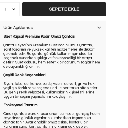
SEPETE EKLE
Ürün Açıklaması
Süet Kapsül Premium Kadın Omuz Çantası
Çanta Beyza’nın Premium Süet Kadın Omuz Çantası,
zarif tasarımı ve yüksek kaliteli malzemeleri ile dikkat
çekmektedir. Bu çanta, günlük kullanım için ideal bir
seçenek sunarken, şıklığı ve fonksiyonelliği bir araya
getirir. Süet dokusu, hem estetik bir görünüm sağlar hem
de dayanıklılığı artırır.
Çeşitli Renk Seçenekleri
Siyah, taba, acı kahve, bordo, vizon, lacivert, gri ve haki
yeşil gibi farklı renk seçenekleri ile her tarza hitap eder.
Bu geniş renk yelpazesi, kullanıcıların kişisel stillerine
uygun bir seçim yapmalarını kolaylaştırır.
Fonksiyonel Tasarım
Omuz çantası olarak tasarlanan bu model, geniş iç hacmi
sayesinde günlük eşyalarınızı rahatlıkla taşımanıza
olanak tanır. Ayarlanabilir omuz askısı, konforlu bir
kullanım sunarken, çantanın iç kısmındaki cepler,