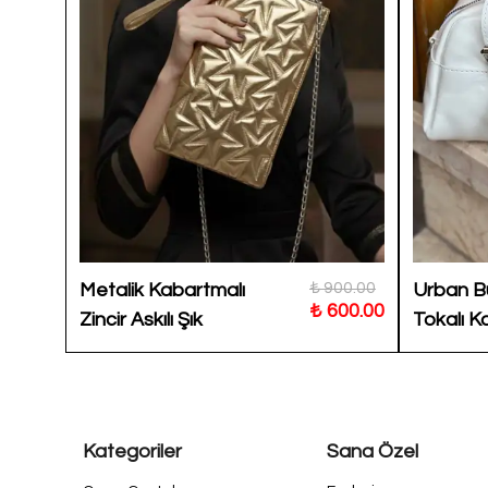
999.99
₺ 900.00
Metalik Kabartmalı
Urban B
799.00
₺ 600.00
Zincir Askılı Şık
Tokalı 
Clutch Kadın Çanta
Çatası 
Nova
Kategoriler
Sana Özel