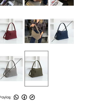
Paylaş
: