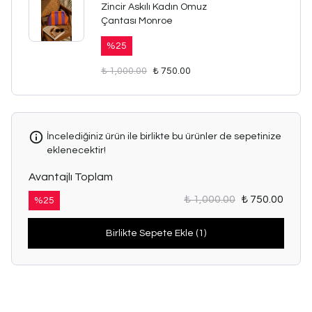
Zincir Askılı Kadın Omuz
Çantası Monroe
%
25
₺ 1,000.00
₺ 750.00
İncelediğiniz ürün ile birlikte bu ürünler de sepetinize
eklenecektir!
Avantajlı Toplam
₺ 1,000.00
₺ 750.00
%
25
Birlikte Sepete Ekle (1)