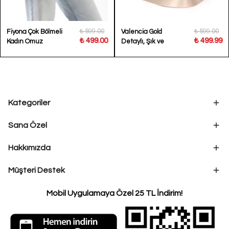
₺ 599.00
₺ 599.00
Fiyona Çok Bölmeli
Valencia Gold
₺ 499.00
₺ 499.99
Kadın Omuz
Detaylı, Şık ve
Çantası BP-4836O
Konforlu Kadın
Omuz ve Çapraz
Çanta
Kategoriler
Sana Özel
Hakkımızda
Müşteri Destek
Mobil Uygulamaya Özel 25 TL İndirim!