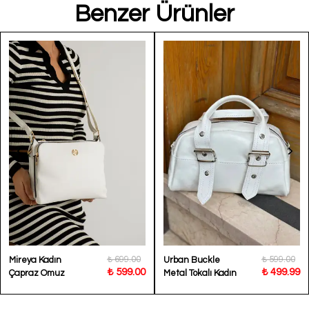
Benzer Ürünler
₺ 699.00
₺ 599.00
Mireya Kadın
Urban Buckle
₺ 599.00
₺ 499.99
Çapraz Omuz
Metal Tokalı Kadın
Çantası 1329
Omuz Çatası BP-
4864O