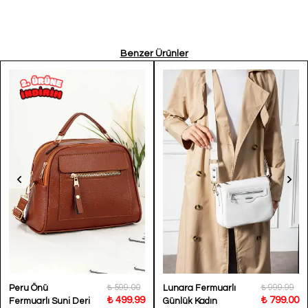
Benzer Ürünler
₺ 599.00
₺ 999.99
Peru Önü
Lunara Fermuarlı
₺ 499.99
₺ 799.00
Fermuarlı Suni Deri
Günlük Kadın