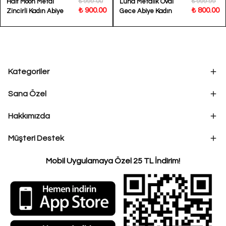
₺ 999.00
₺ 999.99
Half Moon Metal
Luna Metalik Oval
₺ 900.00
₺ 800.00
Zincirli Kadın Abiye
Gece Abiye Kadın
Çantası
Çantası
Kategoriler
Sana Özel
Hakkımızda
Müşteri Destek
Mobil Uygulamaya Özel 25 TL İndirim!