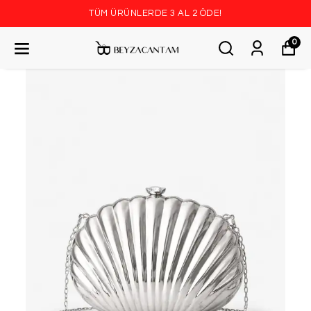
TÜM ÜRÜNLERDE 3 AL 2 ÖDE!
0