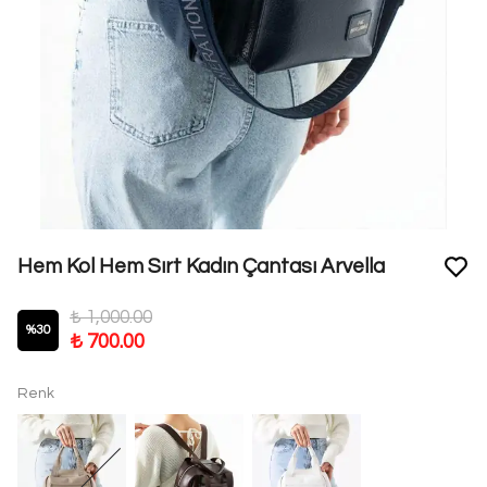
Hem Kol Hem Sırt Kadın Çantası Arvella
₺ 1,000.00
%
30
₺ 700.00
Renk