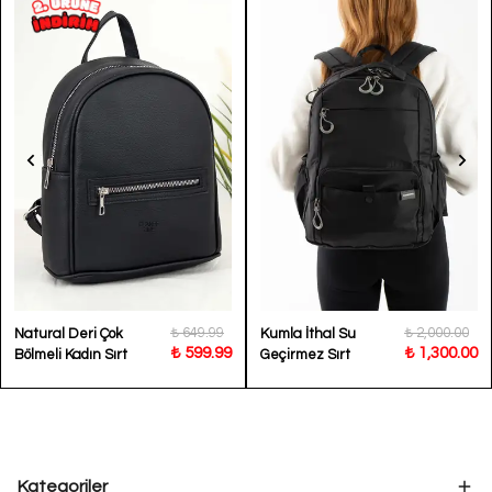
₺ 649.99
₺ 2,000.00
Natural Deri Çok
Kumla İthal Su
₺ 599.99
₺ 1,300.00
Bölmeli Kadın Sırt
Geçirmez Sırt
Çantası Daum
Çantası Riva
Kategoriler