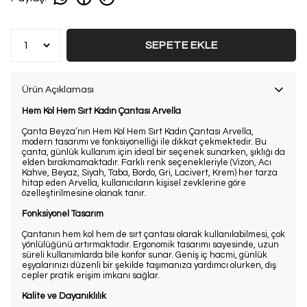
SEPETE EKLE
Ürün Açıklaması
Hem Kol Hem Sırt Kadın Çantası Arvella
Çanta Beyza’nın Hem Kol Hem Sırt Kadın Çantası Arvella,
modern tasarımı ve fonksiyonelliği ile dikkat çekmektedir. Bu
çanta, günlük kullanım için ideal bir seçenek sunarken, şıklığı da
elden bırakmamaktadır. Farklı renk seçenekleriyle (Vizon, Acı
Kahve, Beyaz, Siyah, Taba, Bordo, Gri, Lacivert, Krem) her tarza
hitap eden Arvella, kullanıcıların kişisel zevklerine göre
özelleştirilmesine olanak tanır.
Fonksiyonel Tasarım
Çantanın hem kol hem de sırt çantası olarak kullanılabilmesi, çok
yönlülüğünü artırmaktadır. Ergonomik tasarımı sayesinde, uzun
süreli kullanımlarda bile konfor sunar. Geniş iç hacmi, günlük
eşyalarınızı düzenli bir şekilde taşımanıza yardımcı olurken, dış
cepler pratik erişim imkanı sağlar.
Kalite ve Dayanıklılık