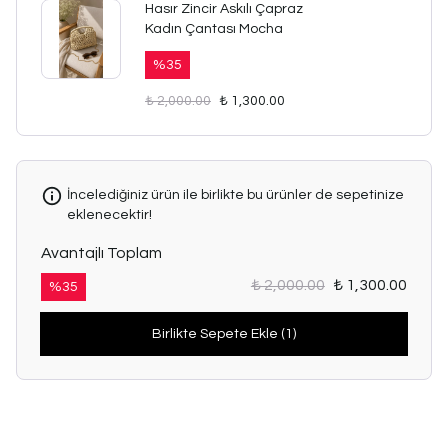
Hasır Zincir Askılı Çapraz
Kadın Çantası Mocha
%
35
₺ 2,000.00
₺ 1,300.00
İncelediğiniz ürün ile birlikte bu ürünler de sepetinize
eklenecektir!
Avantajlı Toplam
₺ 2,000.00
₺ 1,300.00
%
35
Birlikte Sepete Ekle (1)