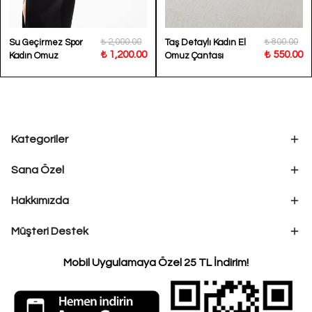
₺ 2,000.00
₺ 800.00
Su Geçirmez Spor
Taş Detaylı Kadın El
₺ 1,200.00
₺ 550.00
Kadın Omuz
Omuz Çantası
Çantası Flex 6029
Kategoriler
Sana Özel
Hakkımızda
Müşteri Destek
Mobil Uygulamaya Özel 25 TL İndirim!