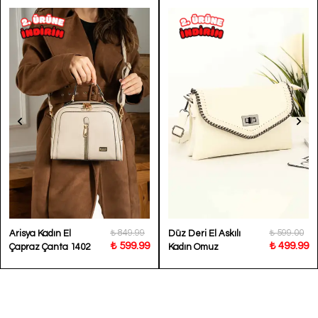
₺ 849.99
₺ 599.00
Arisya Kadın El
Düz Deri El Askılı
₺ 599.99
₺ 499.99
Çapraz Çanta 1402
Kadın Omuz
Çantası Salvador