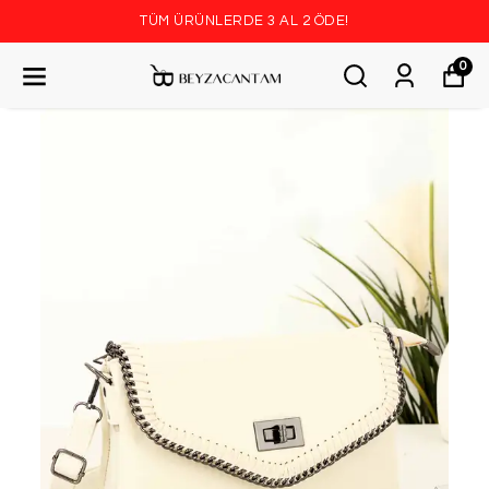
TÜM ÜRÜNLERDE 3 AL 2 ÖDE!
0