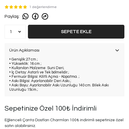
1 değerlendirme
Paylaş
:
SEPETE EKLE
Ürün Açıklaması
• Genişlik:27 cm ;
• Yükseklik: 16 cm ;
• Kullanılan Malzeme: Suni Deri;
• İç Detay: Astarlı ve Tek bölmelidir.;
• Fermuar Bilgisi: Kilitli Açma - Kapatma. ;
• Askı Bilgisi: Ayarlanabilir Deri Askı.;
• Askı Boyu: Ayarlanabilir Askı Uzunluğu 140 cm. Bilek Askı
Uzunluğu 15cm.;
Sepetinize Özel 100₺ İndirimli
Eğlenceli Çanta Dostları Charmları 100₺ indirimli sepetinize özel
satın alabilirsiniz.