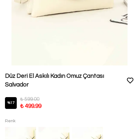
Düz Deri El Askılı Kadın Omuz Çantası
Salvador
₺ 599.00
%
17
₺ 499.99
Renk