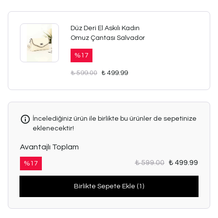
Düz Deri El Askılı Kadın
Omuz Çantası Salvador
%
17
₺ 599.00
₺ 499.99
İncelediğiniz ürün ile birlikte bu ürünler de sepetinize
eklenecektir!
Avantajlı Toplam
₺ 599.00
₺ 499.99
%
17
Birlikte Sepete Ekle (1)