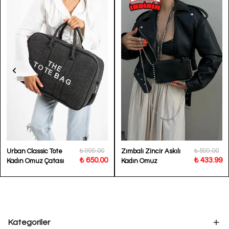
₺ 999.00
₺ 599.00
Urban Classic Tote
Zımbalı Zincir Askılı
₺ 650.00
₺ 433.99
Kadın Omuz Çatası
Kadın Omuz
BP-4863O
Çantası Lucca
Kategoriler